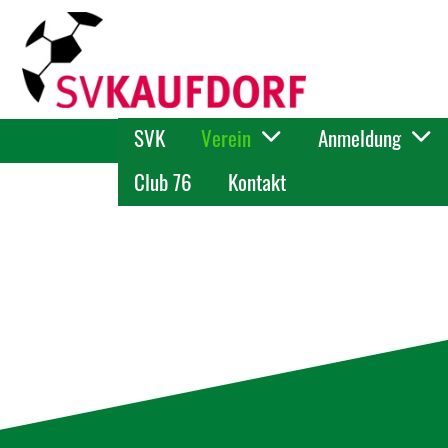
SVK
Verein
Anmeldung
Club 76
Kontakt