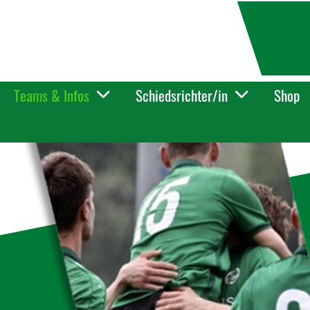
Teams & Infos
Schiedsrichter/in
Shop